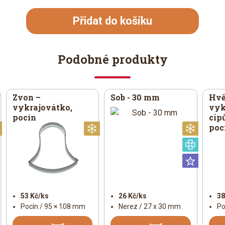
Přidat do košíku
Podobné produkty
Zvon –
Sob - 30 mm
Hvě
vykrajovátko,
vyk
pocín
cíp
poc
Vánoční
Vánoční
Vánoč
Speciá
Univer
53 Kč/ks
26 Kč/ks
38
Pocín / 95 × 108 mm
Nerez / 27 x 30 mm
Po