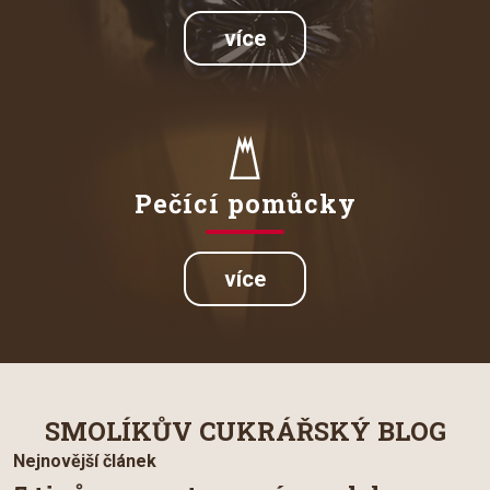
více
Pečící pomůcky
více
SMOLÍKŮV CUKRÁŘSKÝ BLOG
Nejnovější článek