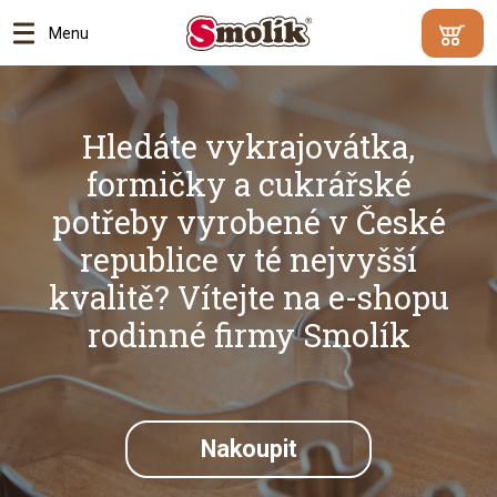
Menu
Min.
Váš
hodnota
košík je
objednáv
prázdný
Hledáte vykrajovátka,
500
Kč |
formičky a cukrářské
Proč?
potřeby vyrobené v České
Přejít
republice v té nejvyšší
do
kvalitě? Vítejte na e-shopu
košík
rodinné firmy Smolík
Nakoupit