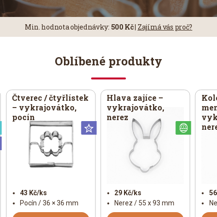
Min.
hodnota objednávky:
500 Kč
|
Zajímá vás proč?
Oblíbené produkty
Čtverec / čtyřlístek
Hlava zajíce –
Kol
– vykrajovátko,
vykrajovátko,
men
pocín
nerez
vyk
ner
Speciální
Universální
Veliko
Universální
43 Kč/ks
29 Kč/ks
56
Pocín / 36 × 36 mm
Nerez / 55 x 93 mm
Ne