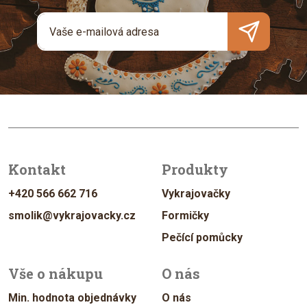
Kontakt
Produkty
+420 566 662 716
Vykrajovačky
smolik@vykrajovacky.cz
Formičky
Pečící pomůcky
Vše o nákupu
O nás
Min. hodnota objednávky
O nás