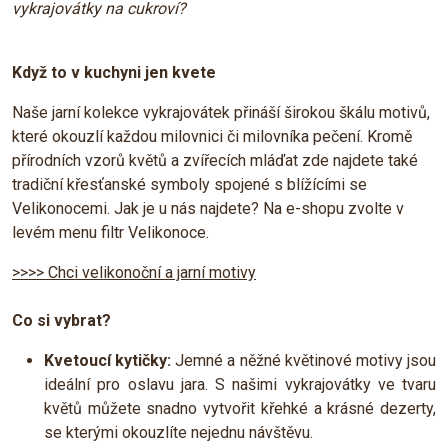
vykrajovátky na cukroví?
Když to v kuchyni jen kvete
Naše jarní kolekce vykrajovátek přináší širokou škálu motivů,
které okouzlí každou milovnici či milovníka pečení. Kromě
přírodních vzorů květů a zvířecích mláďat zde najdete také
tradiční křesťanské symboly spojené s blížícími se
Velikonocemi. Jak je u nás najdete? Na e-shopu zvolte v
levém menu filtr Velikonoce.
>>>> Chci velikonoční a jarní motivy
Co si vybrat?
Kvetoucí kytičky:
Jemné a něžné květinové motivy jsou
ideální pro oslavu jara. S našimi vykrajovátky ve tvaru
květů můžete snadno vytvořit křehké a krásné dezerty,
se kterými okouzlíte nejednu návštěvu.