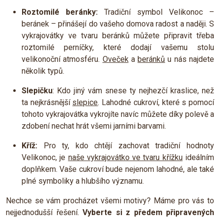
Roztomilé beránky:
Tradiční symbol Velikonoc –
beránek – přinášejí do vašeho domova radost a naději. S
vykrajovátky ve tvaru beránků můžete připravit třeba
roztomilé perníčky, které dodají vašemu stolu
velikonoční atmosféru.
Oveček
a
beránků
u nás najdete
několik typů.
Slepičku
: Kdo jiný vám snese ty nejhezčí kraslice, než
ta nejkrásnější
slepice
. Lahodné cukroví, které s pomocí
tohoto vykrajovátka vykrojíte navíc můžete díky polevě a
zdobení nechat hrát všemi jarními barvami.
​Kříž:
Pro ty, kdo chtějí zachovat tradiční hodnoty
Velikonoc, je
naše vykrajovátko ve tvaru křížku
ideálním
doplňkem. Vaše cukroví bude nejenom lahodné, ale také
plné symboliky a hlubšího významu.
Nechce se vám procházet všemi motivy? Máme pro vás to
nejjednodušší řešení.
Vyberte si z předem připravených