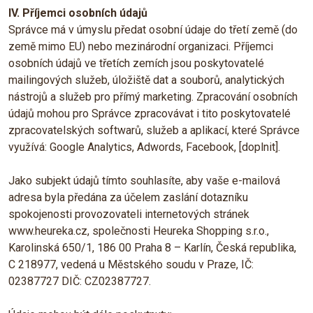
IV. Příjemci osobních údajů
Správce má v úmyslu předat osobní údaje do třetí země (do
země mimo EU) nebo mezinárodní organizaci. Příjemci
osobních údajů ve třetích zemích jsou poskytovatelé
mailingových služeb, úložiště dat a souborů, analytických
nástrojů a služeb pro přímý marketing. Zpracování osobních
údajů mohou pro Správce zpracovávat i tito poskytovatelé
zpracovatelských softwarů, služeb a aplikací, které Správce
využívá: Google Analytics, Adwords, Facebook, [doplnit].
Jako subjekt údajů tímto souhlasíte, aby vaše e-mailová
adresa byla předána za účelem zaslání dotazníku
spokojenosti provozovateli internetových stránek
www.heureka.cz, společnosti Heureka Shopping s.r.o.,
Karolinská 650/1, 186 00 Praha 8 – Karlín, Česká republika,
C 218977, vedená u Městského soudu v Praze, IČ:
02387727 DIČ: CZ02387727.