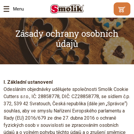
Menu
Min.
Váš
hodnota
košík je
Zásady ochrany osobních
objednáv
prázdný
500
údajů
Kč |
Proč?
Přejít
do
košík
I. Základní ustanovení
Odesláním objednávky udělujete společnosti Smolík Cookie
Cutters s.r.o., IČ: 28858778, DIČ: CZ28858778, se sídlem č.p.
372, 539 42 Svratouch, Česká republika (dále jen „Správce“)
souhlas, aby ve smyslu Nařízení Evropského parlamentu a
Rady (EU) 2016/679 ze dne 27. dubna 2016 o ochraně
fyzických osob v souvislosti se zpracováním osobních
údajů a o volném pohybu těchto údajů a o zrušení směrnice