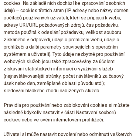
cookies. Na základě nich dochází ke zpracování osobních
údajů – cookies třetích stran (IP adresy nebo názvy domén
počítačů používaných uživateli, kteří se připojují k webu,
adresy URI/URL požadovaných zdrojů, čas požadavku,
metoda použitá k odeslání požadavku, velikost souboru
získaného v odpovědi, údaje o prohlížení webu, údaje o
prohlížeči a další parametry souvisejících s operačním
systémem a uživateli). Tyto údaje nezbytné pro používání
webových služeb jsou také zpracovávány za účelem:
získávání statistických informací o využívání služeb
(nejnavštěvovanější stránky, počet návštěvníků za časový
úsek nebo den, zeměpisné oblasti původu atd.);
sledování hladkého chodu nabízených služeb.
Pravidla pro používání nebo zablokování cookies si můžete
následně kdykoliv nastavit v části Nastavení souborů
cookies nebo ve svém internetovém prohlížeči.
Uživatel si může nastavit povolení nebo odmítnutí veškerých