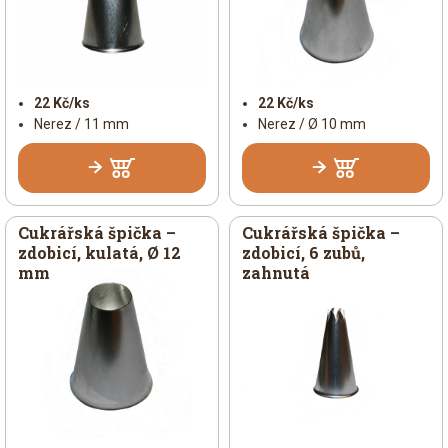
22 Kč/ks
22 Kč/ks
Nerez / 11 mm
Nerez / Ø 10 mm
Cukrářská špička –
Cukrářská špička –
zdobicí, kulatá, Ø 12
zdobicí, 6 zubů,
mm
zahnutá