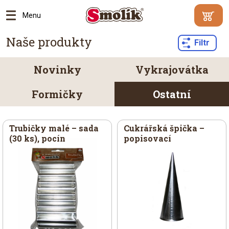
Menu
Min.
Naše produkty
Váš
Filtr
hodnota
košík je
objednáv
prázdný
500
Novinky
Vykrajovátka
Kč |
Proč?
Formičky
Ostatní
Přejít
do
Trubičky malé – sada
Cukrářská špička –
košík
(30 ks), pocín
popisovací