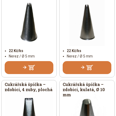
22 Kč/ks
22 Kč/ks
Nerez / Ø 5 mm
Nerez / Ø 5 mm
Cukrářská špička –
Cukrářská špička –
zdobicí, 4 zuby, plochá
zdobicí, kulatá, Ø 10
mm