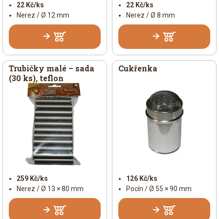
22 Kč/ks
22 Kč/ks
Nerez / Ø 12 mm
Nerez / Ø 8 mm
Trubičky malé – sada
Cukřenka
(30 ks), teflon
259 Kč/ks
126 Kč/ks
Nerez / Ø 13 × 80 mm
Pocín / Ø 55 × 90 mm