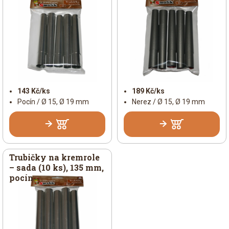
143 Kč/ks
189 Kč/ks
Pocín / Ø 15, Ø 19 mm
Nerez / Ø 15, Ø 19 mm
Trubičky na kremrole
– sada (10 ks), 135 mm,
pocín