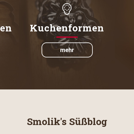
men
Kuchenformen
mehr
Smolik's Süßblog