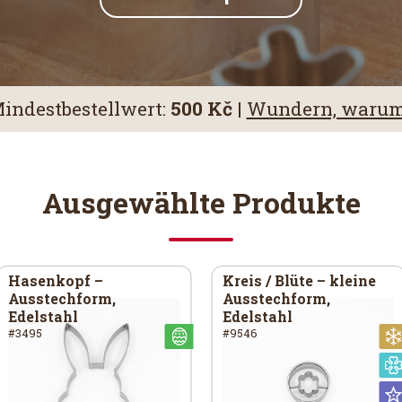
indestbestellwert:
500 Kč
|
Wundern, waru
Ausgewählte Produkte
Hasenkopf –
Kreis / Blüte – kleine
Ausstechform,
Ausstechform,
Edelstahl
Edelstahl
#3495
#9546
iversal
Österlich