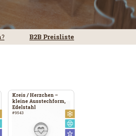
m?
B2B Preisliste
Kreis / Herzchen –
kleine Ausstechform,
Edelstahl
#9543
Weihnachtlich
Weihnachtlich
Speziell
Speziell
Universal
Universal