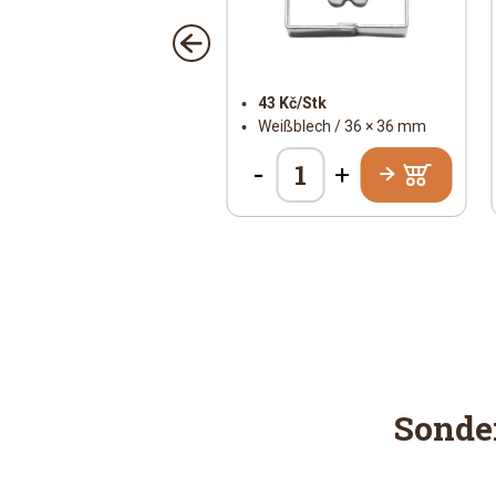
29 Kč/Stk
43 Kč/Stk
Edelstahl / 60 x 41 mm
Weißblech / 36 × 36 mm
-
+
+
Sonde