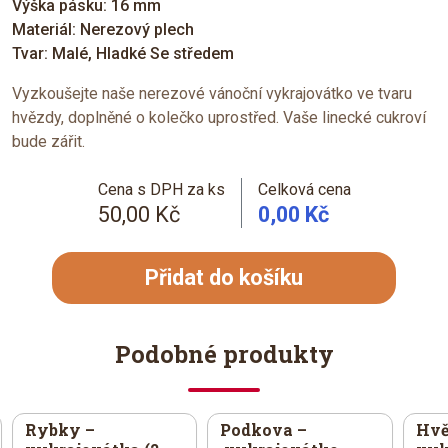
Výška pásku: 16 mm
Materiál: Nerezový plech
Tvar: Malé, Hladké Se středem
Vyzkoušejte naše nerezové vánoční vykrajovátko ve tvaru
hvězdy, doplněné o kolečko uprostřed. Vaše linecké cukroví
bude zářit.
Cena s DPH za ks
Celková cena
50,00 Kč
0,00 Kč
Přidat do košíku
Podobné produkty
Rybky –
Podkova –
Hvě