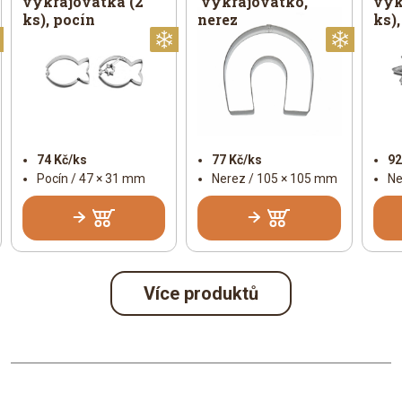
vykrajovátka (2
vykrajovátko,
vyk
ks), pocín
nerez
ks),
Vánoční
Vánoční
Vánoč
74 Kč/ks
77 Kč/ks
92
Pocín / 47 × 31 mm
Nerez / 105 × 105 mm
Ne
Více produktů