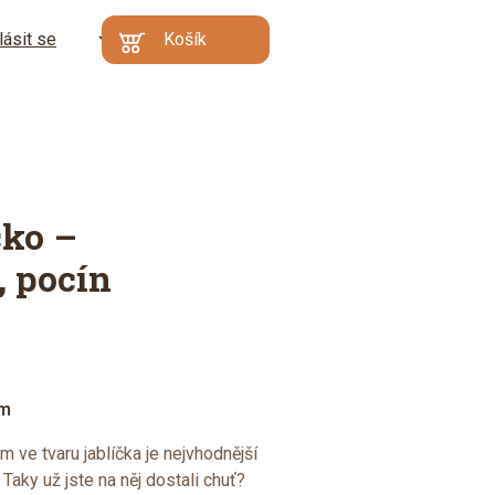
lásit se
CZ
Košík
Kč
EN
€
Min. hodnota
Váš košík je prázdný
objednávky: 500 Kč |
DE
Proč?
Přejít do
košíku
čko –
, pocín
em
m ve tvaru jablíčka je nejvhodnější
 Taky už jste na něj dostali chuť?