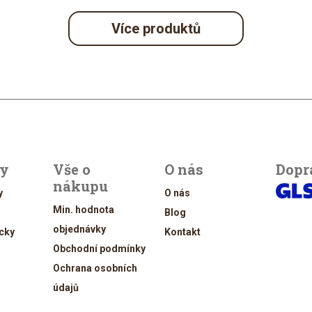
Více produktů
ty
Vše o
O nás
Dopr
nákupu
y
O nás
Min. hodnota
Blog
objednávky
cky
Kontakt
Obchodní podmínky
Ochrana osobních
údajů