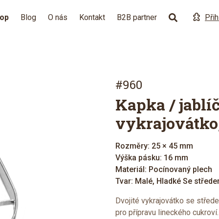
hop
Blog
O nás
Kontakt
B2B partner
Přih
#960
Kapka / jablí
vykrajovátko
Rozměry: 25 × 45 mm
Výška pásku: 16 mm
Materiál: Pocínovaný plech
Tvar: Malé, Hladké Se střed
Dvojité vykrajovátko se střede
pro přípravu lineckého cukroví.