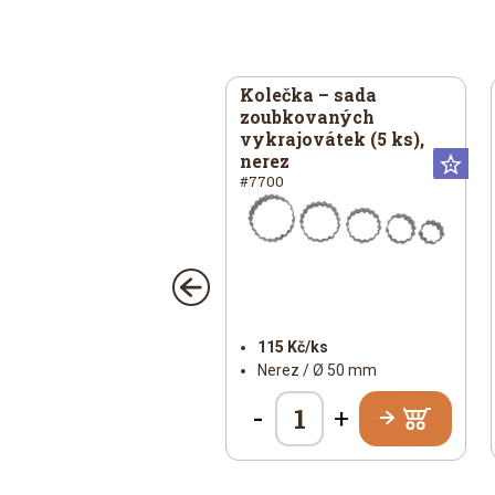
dce – střední
Kolečka – sada
krajovátko, pocín
zoubkovaných
vykrajovátek (5 ks),
04
nerez
sální
Valentýn
Un
#7700
Universální
21 Kč/ks
115 Kč/ks
Pocín / 44 × 45 mm
Nerez / Ø 50 mm
-
+
+