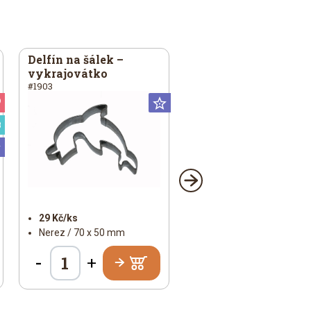
Delfín na šálek –
vykrajovátko
#1903
Valentýn
Universální
Speciální
Universální
29 Kč/ks
Nerez / 70 x 50 mm
-
+