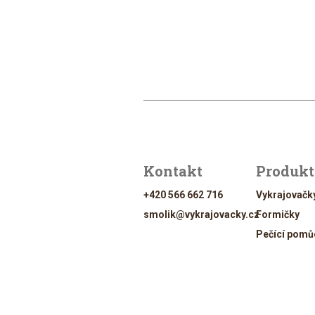
Kontakt
Produk
+420 566 662 716
Vykrajovačk
smolik@vykrajovacky.cz
Formičky
Pečící pomů