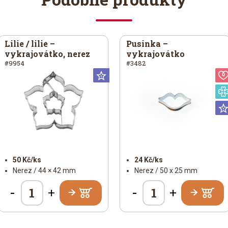
Lilie / lilie –
Pusinka –
vykrajovátko, nerez
vykrajovátko
#9954
#3482
iversální
Universální
50 Kč/ks
24 Kč/ks
Nerez / 44 × 42 mm
Nerez / 50 x 25 mm
-
-
+
+