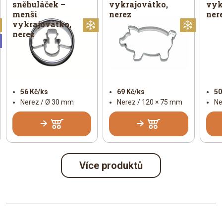
sněhuláček –
vykrajovátko,
vyk
menší
nerez
ner
vykrajovátko,
Vánoční
Vánoční
Vánoč
nerez
Universální
56 Kč/ks
69 Kč/ks
50
Nerez / Ø 30 mm
Nerez / 120 × 75 mm
Ne
Více produktů