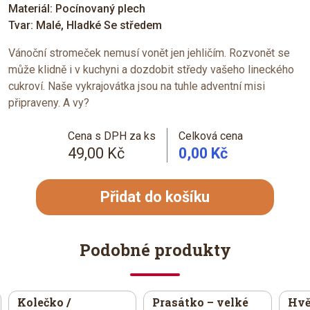
Materiál: Pocínovaný plech
Tvar: Malé, Hladké Se středem
Vánoční stromeček nemusí vonět jen jehličím. Rozvonět se
může klidně i v kuchyni a dozdobit středy vašeho lineckého
cukroví. Naše vykrajovátka jsou na tuhle adventní misi
připraveny. A vy?
Cena s DPH za ks
Celková cena
49,00 Kč
0,00 Kč
Přidat do košíku
Podobné produkty
Kolečko /
Prasátko – velké
Hvě