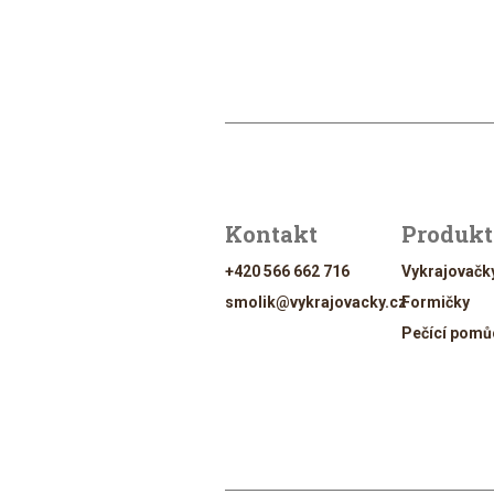
Kontakt
Produk
+420 566 662 716
Vykrajovačk
smolik@vykrajovacky.cz
Formičky
Pečící pomů