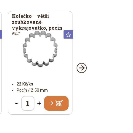
Kolečko – větší
zoubkované
vykrajovátko, pocín
#517
Universální
Universální
22 Kč/ks
Pocín / Ø 50 mm
-
+