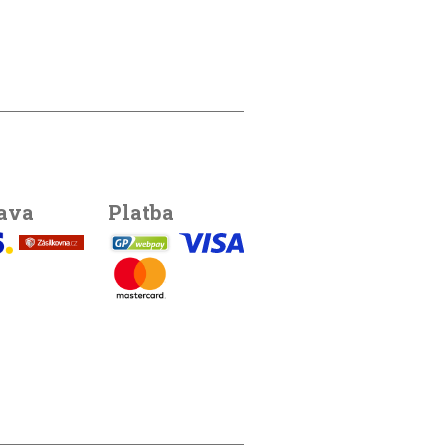
ava
Platba