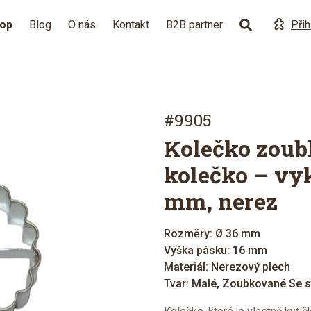
hop
Blog
O nás
Kontakt
B2B partner
Přih
#9905
Kolečko zoub
kolečko – vy
mm, nerez
Rozměry: Ø 36 mm
Výška pásku: 16 mm
Materiál: Nerezový plech
Tvar: Malé, Zoubkované Se 