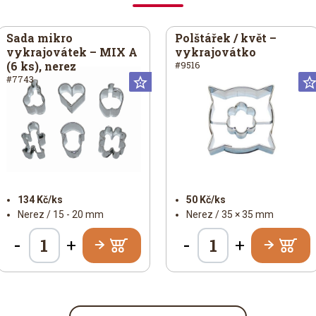
Sada mikro
Polštářek / květ –
vykrajovátek – MIX A
vykrajovátko
(6 ks), nerez
#9516
#7743
iversální
Universální
134 Kč/ks
50 Kč/ks
Nerez / 15 - 20 mm
Nerez / 35 × 35 mm
-
-
+
+