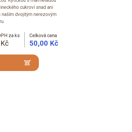
čkou. Kytičkou s marmeládou
lineckého cukroví snad ani
é s naším dvojitým nerezovým
u.
DPH za ks
Celková cena
 Kč
50,00 Kč