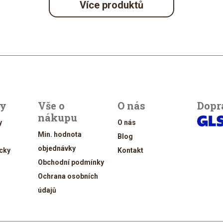
Více produktů
ty
Vše o
O nás
Dopr
nákupu
y
O nás
Min. hodnota
Blog
objednávky
cky
Kontakt
Obchodní podmínky
Ochrana osobních
údajů