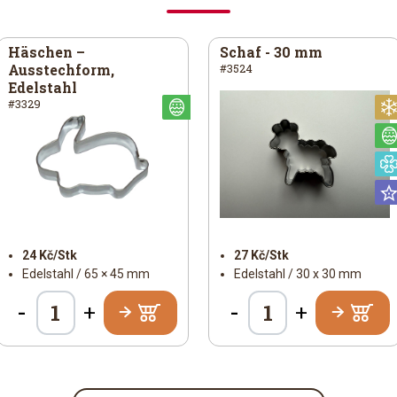
Häschen –
Schaf - 30 mm
Ausstechform,
#3524
Edelstahl
#3329
terlich
Österlich
24 Kč/Stk
27 Kč/Stk
Edelstahl / 65 × 45 mm
Edelstahl / 30 x 30 mm
-
-
+
+