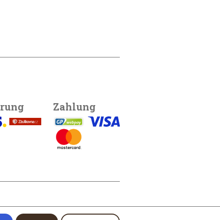
erung
Zahlung
photo by
Filip Zvěřina