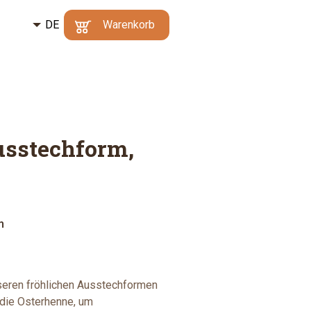
DE
Kč
Warenkorb
CZ
€
Mindestbestellwert:
Ihr Warenkorb enthält
500 Kč
|
Warum?
keine Artikel
EN
Zum
Warenkorb
usstechform,
m
nseren fröhlichen Ausstechformen
 die Osterhenne, um