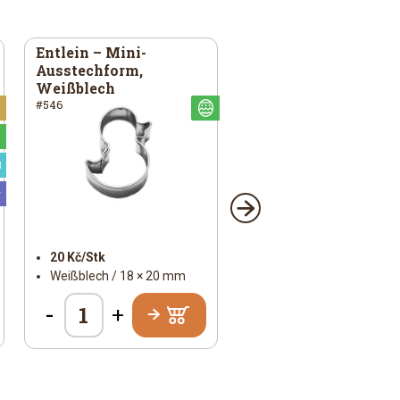
Entlein – Mini-
Ausstechform,
Weißblech
#546
Weihnachtlich
Österlich
Österlich
Speziell
Universal
20 Kč/Stk
Weißblech / 18 × 20 mm
-
+