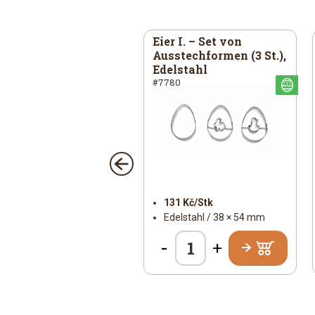
mm (Schäffchen) –
Eier I. – Set von
sstechform,
Ausstechformen (3 St.),
ißblech
Edelstahl
64
#7780
ich
Österlich
Ös
27 Kč/Stk
131 Kč/Stk
Weißblech / 70 × 59 mm
Edelstahl / 38 × 54 mm
-
+
+