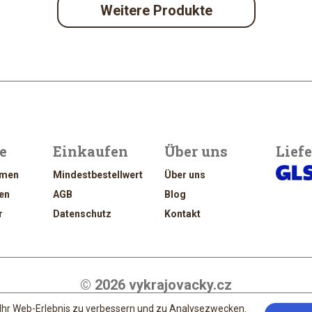
Weitere Produkte
e
Einkaufen
Über uns
Lief
rmen
Mindestbestellwert
Über uns
en
AGB
Blog
r
Datenschutz
Kontakt
© 2026 vykrajovacky.cz
nt Jan Vítek
; developed by
David Maixner
; content by Štěpánka Ištvánková; 
Ihr Web-Erlebnis zu verbessern und zu Analysezwecken.