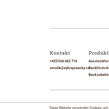
Kontakt
Produkt
+420 566 662 716
Ausstechfo
smolik@vykrajovacky.cz
Backförmch
Backzubehö
Design & Manageme
Diese Website verwendet Cookies, um 