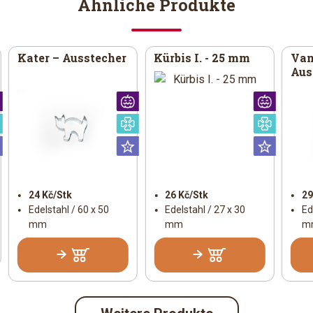
Ähnliche Produkte
Kater – Ausstecher
Kürbis I. - 25 mm
Vam
Aus
Halloween
Halloween
Hallo
Speziell
Speziell
Spezie
Universal
Universal
Univer
24 Kč/Stk
26 Kč/Stk
29
Edelstahl / 60 x 50
Edelstahl / 27 x 30
Ed
mm
mm
m