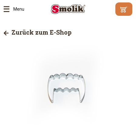
Menu
Mindestbe
Ihr
500
Warenko
Zurück zum E-Shop
Kč
|
enthält
Warum?
keine
Artikel
Zum
Ware