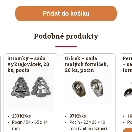
Přidat do košíku
Podobné produkty
Stromky – sada
Oříšek – sada
Per
vykrajovátek, 20
malých formiček,
– s
ks, pocín
20 ks, pocín
for
233 Kč/ks
97 Kč/ks
16
Pocín / 54 x 65 x 14
Pocín / 22 × 28 × 10
Po
mm
mm (vnitřní rozměr)