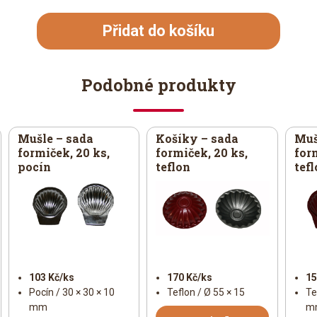
Přidat do košíku
Podobné produkty
Mušle – sada
Košíky – sada
Muš
formiček, 20 ks,
formiček, 20 ks,
for
pocín
teflon
tef
103 Kč/ks
170 Kč/ks
15
Pocín / 30 × 30 × 10
Teflon / Ø 55 × 15
Te
mm
m