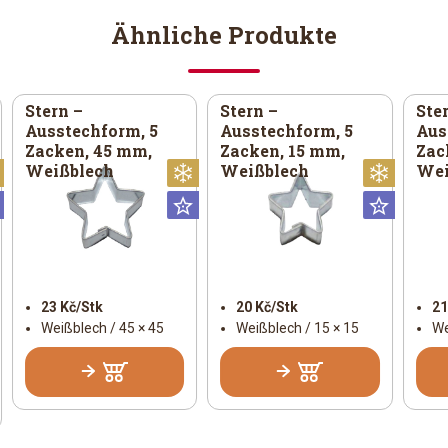
Ähnliche Produkte
Stern –
Stern –
Ste
Ausstechform, 5
Ausstechform, 5
Aus
Zacken, 45 mm,
Zacken, 15 mm,
Zac
Weißblech
Weißblech
Wei
Weihnachtlich
Weihnachtlich
Weihna
Universal
Universal
Univer
23 Kč/Stk
20 Kč/Stk
21
Weißblech / 45 × 45
Weißblech / 15 × 15
We