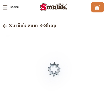
Menu
Mindestbe
Ihr
500
Warenko
Zurück zum E-Shop
Kč
|
enthält
Warum?
keine
Artikel
Zum
Ware