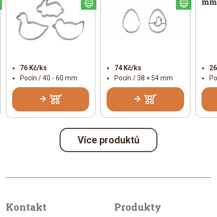
mm,
Velikonoční
Velikonoční
Veliko
76 Kč/ks
74 Kč/ks
26
Pocín / 40 - 60 mm
Pocín / 38 × 54 mm
Po
Více produktů
Kontakt
Produkty