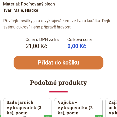
Materiál: Pocínovaný plech
Tvar: Malé, Hladké
Přivítejte svátky jara s vykrajovátkem ve tvaru kuřátka. Dejte
svému cukroví i jeho přípravě hravost.
Cena s DPH za ks
Celková cena
21,00 Kč
0,00 Kč
Přidat do košíku
Podobné produkty
Sada jarních
Vajíčka –
Zaj
vykrajovátek (3
vykrajovátka (2
uch
ks), pocín
ks), pocín
vyk