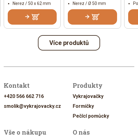
Nerez / 50 x 62 mm
Nerez / Ø 50 mm
Po
Více produktů
Kontakt
Produkty
+420 566 662 716
Vykrajovačky
smolik@vykrajovacky.cz
Formičky
Pečící pomůcky
Vše o nákupu
O nás