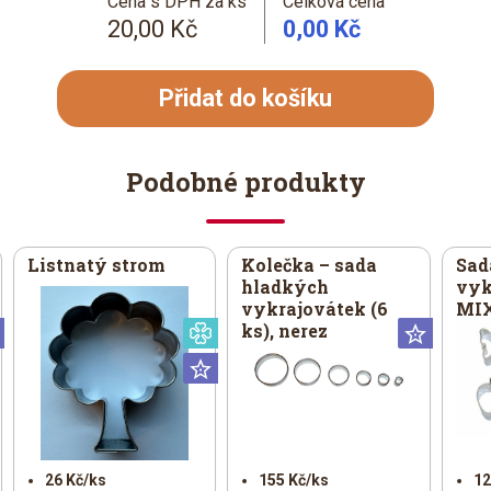
Cena s DPH za ks
Celková cena
20,00 Kč
0,00 Kč
Přidat do košíku
Podobné produkty
Listnatý strom
Kolečka – sada
Sad
hladkých
vyk
vykrajovátek (6
MIX
ks), nerez
Universální
Speciální
Univer
Universální
26 Kč/ks
155 Kč/ks
12