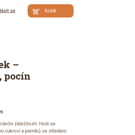
lásit se
CZ
Košík
Kč
EN
€
Min. hodnota
Váš košík je prázdný
objednávky: 500 Kč |
DE
Proč?
Přejít do
košíku
ek –
, pocín
em
rdeční záležitostí. Hodí se
ho cukroví a perníků se středem.