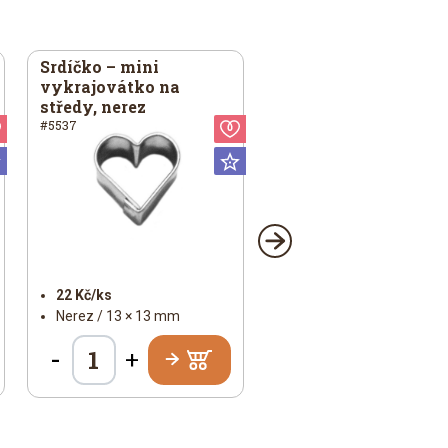
Srdíčko – mini
vykrajovátko na
středy, nerez
#5537
Valentýn
Valentýn
Universální
Universální
22 Kč/ks
Nerez / 13 × 13 mm
-
+