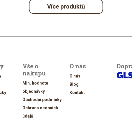
Více produktů
ty
Vše o
O nás
Dopr
nákupu
y
O nás
Min. hodnota
Blog
objednávky
cky
Kontakt
Obchodní podmínky
Ochrana osobních
údajů