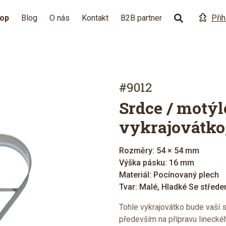
hop
Blog
O nás
Kontakt
B2B partner
Přih
#9012
Srdce / motýl
vykrajovátko
Rozměry: 54 × 54 mm
Výška pásku: 16 mm
Materiál: Pocínovaný plech
Tvar: Malé, Hladké Se střed
Tohle vykrajovátko bude vaší s
především na přípravu linecké