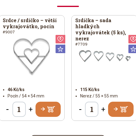
Srdce / srdíčko – větší
Srdíčka – sada
vykrajovátko, pocín
hladkých
vykrajovátek (5 ks),
#9007
nerez
lentýn
Valentýn
#7709
iversální
Universální
46 Kč/ks
115 Kč/ks
Pocín / 54 × 54 mm
Nerez / 55 × 55 mm
-
-
+
+