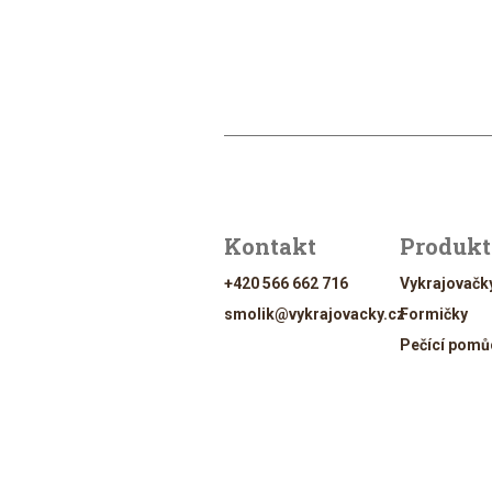
Kontakt
Produk
+420 566 662 716
Vykrajovačk
smolik@vykrajovacky.cz
Formičky
Pečící pomů