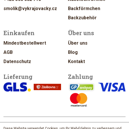
smolik@vykrajovacky.cz
Backförmchen
Backzubehör
Einkaufen
Über uns
Mindestbestellwert
Über uns
AGB
Blog
Datenschutz
Kontakt
Lieferung
Zahlung
© 2026 vykrajovacky.cz
Diese Website verwendet Cookies, um Ihr Web-Erlebnis zu verbessern und