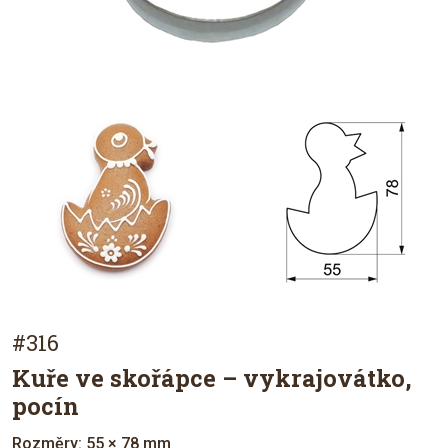
#316
Kuře ve skořápce – vykrajovátko,
pocín
Rozměry: 55 × 78 mm