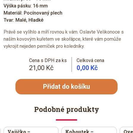
Výška pásku: 16 mm
Materiál: Pocínovaný plech
Tvar: Malé, Hladké
Právě se vylíhlo a míří rovnou k vám. Oslavte Velikonoce s
naším kovovým kuřetem ve skořápce, které vám pomůže
vykrojit nejeden perníček pro koledníky.
Cena s DPH za ks
Celková cena
21,00 Kč
0,00 Kč
Přidat do košíku
Podobné produkty
Vajíčko –
Kohoutek –
Ove