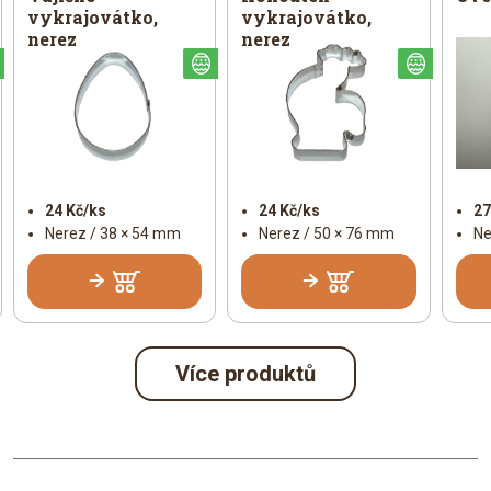
vykrajovátko,
vykrajovátko,
nerez
nerez
Velikonoční
Velikonoční
Veliko
24 Kč/ks
24 Kč/ks
27
Nerez / 38 × 54 mm
Nerez / 50 × 76 mm
Ne
Více produktů