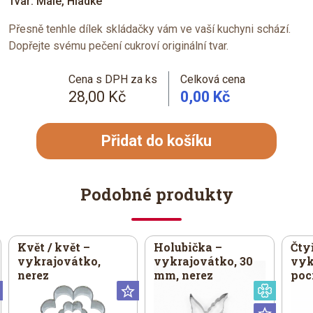
Tvar: Malé, Hladké
Přesně tenhle dílek skládačky vám ve vaší kuchyni schází.
Dopřejte svému pečení cukroví originální tvar.
Cena s DPH za ks
Celková cena
28,00 Kč
0,00 Kč
Přidat do košíku
Podobné produkty
Květ / květ –
Holubička –
Čty
vykrajovátko,
vykrajovátko, 30
vyk
nerez
mm, nerez
poc
Universální
Universální
Speciá
Univer