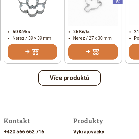
50 Kč/ks
26 Kč/ks
21
Nerez / 39 × 39 mm
Nerez / 27 x 30 mm
Po
Více produktů
Kontakt
Produkty
+420 566 662 716
Vykrajovačky