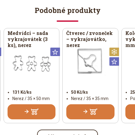
Podobné produkty
Medvídci – sada
Čtverec / zvoneček
Kol
vykrajovátek (3
– vykrajovátko,
vyk
ks), nerez
nerez
mm,
Universální
Universální
Vánoč
Univer
131 Kč/ks
50 Kč/ks
25
Nerez / 35 × 50 mm
Nerez / 35 × 35 mm
Po