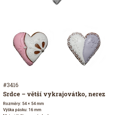
#3416
Srdce – větší vykrajovátko, nerez
Rozměry: 54 × 54 mm
Výška pásku: 16 mm