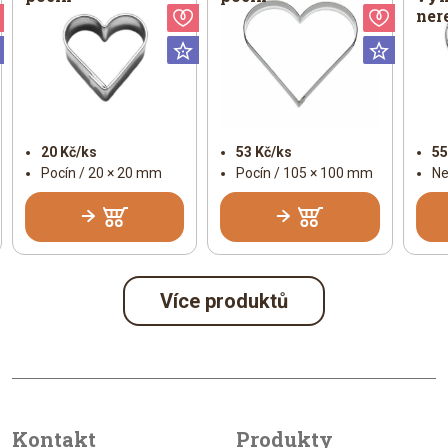
ner
Valentýn
Valentýn
Valent
Universální
Universální
Univer
20 Kč/ks
53 Kč/ks
55
Pocín / 20 × 20 mm
Pocín / 105 × 100 mm
Ne
Více produktů
Kontakt
Produkty