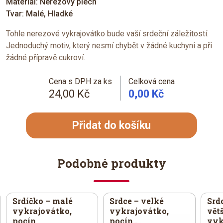
Materiál: Nerezový plech
Tvar: Malé, Hladké
Tohle nerezové vykrajovátko bude vaší srdeční záležitostí.
Jednoduchý motiv, který nesmí chybět v žádné kuchyni a při
žádné přípravě cukroví.
Cena s DPH za ks
Celková cena
24,00 Kč
0,00 Kč
Přidat do košíku
Podobné produkty
Srdíčko – malé
Srdce – velké
Srdc
vykrajovátko,
vykrajovátko,
větš
pocín
pocín
vyk