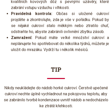
kvalitních kovových dóz s pevnými uzávěry, které
zabrání vstupu vzduchu i vlhkosti.
Pravidelná kontrola:
Občas si uložené cukroví
projděte a zkontrolujte, zda je vše v pořádku. Pokud by
se nějaké cukroví stalo měkkým nebo ztratilo chuť,
odstraňte ho, abyste zabránili ovlivnění zbytku zásob.
​Zamražení:
Pokud máte velké množství cukroví a
neplánujete ho spotřebovat do několika týdnů, můžete je
uložit do mrazáku. Vydrží tu i několik měsíců.
TIP
Nikdy neukládejte do nádob horké cukroví. Čerstvě upečené
cukroví nechte úplně vychladnout na pokojovou teplotu, aby
se zabránilo tvorbě kondenzace uvnitř nádob a nedocházelo
ke ztrátě křehkosti.