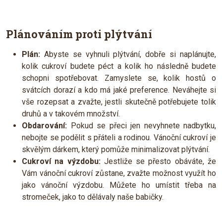
Plánováním proti plýtvání
Plán:
Abyste se vyhnuli plýtvání, dobře si naplánujte,
kolik cukroví budete péct a kolik ho následně budete
schopni spotřebovat. Zamyslete se, kolik hostů o
svátcích dorazí a kdo má jaké preference. Neváhejte si
vše rozepsat a zvažte, jestli skutečně potřebujete tolik
druhů a v takovém množství.
​Obdarování:
Pokud se přeci jen nevyhnete nadbytku,
nebojte se podělit s přáteli a rodinou. Vánoční cukroví je
skvělým dárkem, který pomůže minimalizovat plýtvání.
Cukroví na výzdobu:
Jestliže se přesto obáváte, že
Vám vánoční cukroví zůstane, zvažte možnost využít ho
jako vánoční výzdobu. Můžete ho umístit třeba na
stromeček, jako to dělávaly naše babičky.