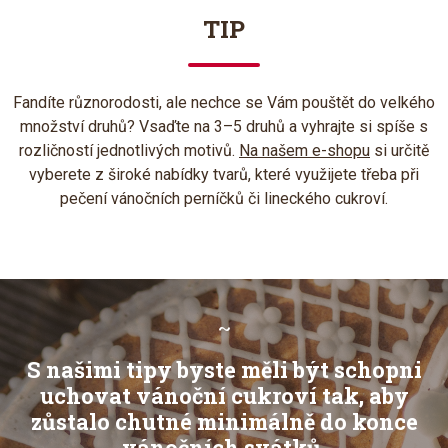
TIP
Fandíte různorodosti, ale nechce se Vám pouštět do velkého
množství druhů? Vsaďte na 3–5 druhů a vyhrajte si spíše s
rozličností jednotlivých motivů.
Na našem e-shopu
si určitě
vyberete z široké nabídky tvarů, které využijete třeba při
pečení vánočních perníčků či lineckého cukroví.
~
S našimi tipy byste měli být schopni
uchovat vánoční cukroví tak, aby
zůstalo chutné minimálně do konce
vánočních svátků.