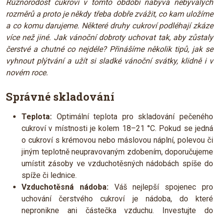
Různorodost cukroví v tomto období nabývá nebývalých
rozměrů a proto je někdy třeba dobře zvážit, co kam uložíme
a co komu darujeme. Některé druhy cukroví podléhají zkáze
více než jiné. Jak vánoční dobroty uchovat tak, aby zůstaly
čerstvé a chutné co nejdéle? Přinášíme několik tipů, jak se
vyhnout plýtvání a užít si sladké vánoční svátky, klidně i v
novém roce.
Správné skladování
Teplota:
Optimální teplota pro skladování pečeného
cukroví v místnosti je kolem 18–21 °C. Pokud se jedná
o cukroví s krémovou nebo máslovou náplní, polevou či
jiným teplotně neupravovaným zdobením, doporučujeme
umístit zásoby ve vzduchotěsných nádobách spíše do
spíže či lednice.
Vzduchotěsná nádoba:
Váš nejlepší spojenec pro
uchování čerstvého cukroví je nádoba, do které
nepronikne ani částečka vzduchu. Investujte do