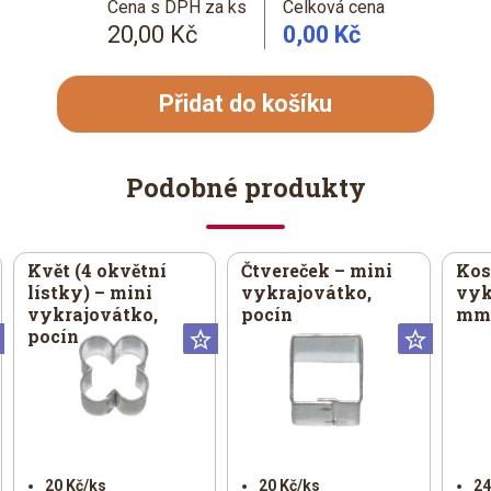
Cena s DPH za ks
Celková cena
20,00 Kč
0,00 Kč
Přidat do košíku
Podobné produkty
Květ (4 okvětní
Čtvereček – mini
Kos
lístky) – mini
vykrajovátko,
vyk
vykrajovátko,
pocín
mm,
pocín
Universální
Universální
Univer
20 Kč/ks
20 Kč/ks
24