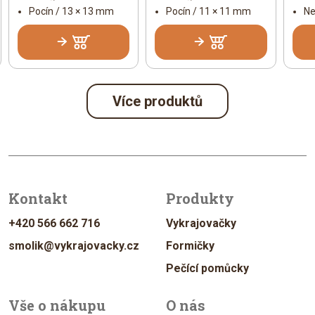
Pocín / 13 × 13 mm
Pocín / 11 × 11 mm
Ne
Více produktů
Kontakt
Produkty
+420 566 662 716
Vykrajovačky
smolik@vykrajovacky.cz
Formičky
Pečící pomůcky
Vše o nákupu
O nás