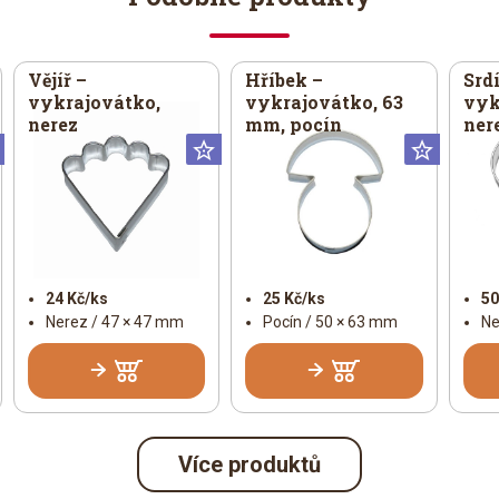
Vějíř –
Hříbek –
Srdí
vykrajovátko,
vykrajovátko, 63
vyk
nerez
mm, pocín
ner
Universální
Universální
Univer
24 Kč/ks
25 Kč/ks
50
Nerez / 47 × 47 mm
Pocín / 50 × 63 mm
Ne
Více produktů