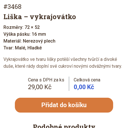
#3468
Liška – vykrajovátko
Rozměry: 72 × 52
Výška pásku: 16 mm
Materiál: Nerezový plech
Tvar: Malé, Hladké
Vykrajovátko ve tvaru lišky potěší všechny tvůrčí a divoké
duše, které rády doplní své cukroví novými odvážnými tvary.
Cena s DPH za ks
Celková cena
29,00 Kč
0,00 Kč
Přidat do košíku
Podobné produkty